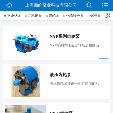
上海衡屹泵业科技有限公司
网站首页
不锈钢泵
高粘度泵
齿轮泵
凸轮转子泵
螺杆泵
导
信息动态
产品展示
NYP系列齿轮泵
联系我们
NYP系列内啮合齿轮泵是根据石
油、化工、
微信
液压齿轮泵
液压齿轮泵即像一个缸筒内的活
塞，当一