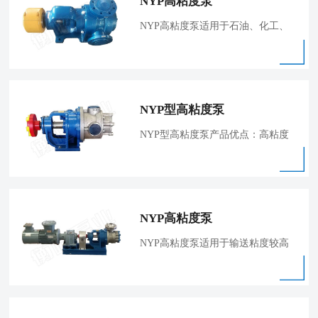
NYP高粘度泵
NYP高粘度泵适用于石油、化工、
涂料、油
NYP型高粘度泵
NYP型高粘度泵产品优点：高粘度
泵主要有
NYP高粘度泵
NYP高粘度泵适用于输送粘度较高
的液体甚