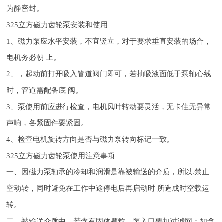
为静密封。
325立方磁力齿轮泵安装和使用
1、磁力泵应水平安装，不宜竖立，对于
要求垂直安装的场合，
电机务必朝 上。
2、，起动前打开吸入管道阀门即可，若抽吸液面低于泵轴心线
时，管道需配备底 阀。
3、泵使用前应进行检查，电机风叶转动要灵活，无卡住无异常
声响，各紧固件要紧固。
4、检查电机旋转方向是否与磁力泵转向标记一致。
325立方磁力齿轮泵使用注意事项
一、因磁力泵轴承的冷却和润滑是靠被输送的介质，所以.禁止
空动转，同时避免在工作中途停电后再启动时 所造成时空载运
转。
二、被输送介质中，若含有固体颗粒，泵入口要加过滤网：如含