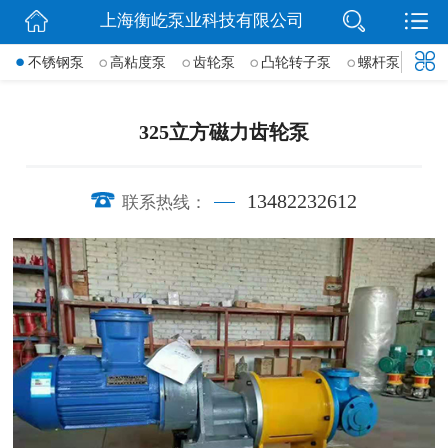
上海衡屹泵业科技有限公司
网站首页
->
不锈钢泵
高粘度泵
齿轮泵
凸轮转子泵
螺杆泵
导
信息动态
产品展示
325立方磁力齿轮泵
联系我们
13482232612
联系热线：
微信